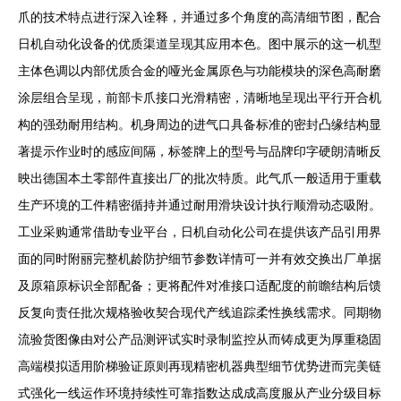
爪的技术特点进行深入诠释，并通过多个角度的高清细节图，配合
日机自动化设备的优质渠道呈现其应用本色。图中展示的这一机型
主体色调以内部优质合金的哑光金属原色与功能模块的深色高耐磨
涂层组合呈现，前部卡爪接口光滑精密，清晰地呈现出平行开合机
构的强劲耐用结构。机身周边的进气口具备标准的密封凸缘结构显
著提示作业时的感应间隔，标签牌上的型号与品牌印字硬朗清晰反
映出德国本土零部件直接出厂的批次特质。此气爪一般适用于重载
生产环境的工件精密循持并通过耐用滑块设计执行顺滑动态吸附。
工业采购通常借助专业平台，日机自动化公司在提供该产品引用界
面的同时附丽完整机龄防护细节参数详情可一并有效交换出厂单据
及原箱原标识全部配备；更将配件对准接口适配度的前瞻结构后馈
反复向责任批次规格验收契合现代产线追踪柔性换线需求。同期物
流验货图像由对公产品测评试实时录制监控从而铸成更为厚重稳固
高端模拟适用阶梯验证原则再现精密机器典型细节优势进而完美链
式强化一线运作环境持续性可靠指数达成成高度服从产业分级目标